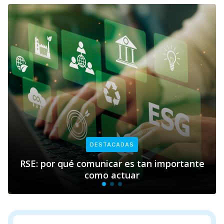
DESTACADAS
omunicar es tan importante
Empresas y soste
como actuar
P