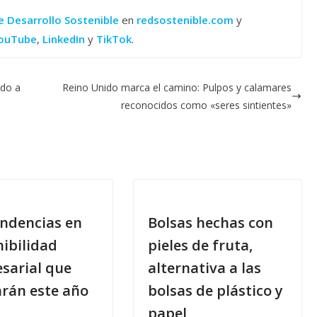
e Desarrollo Sostenible
en
redsostenible.com
y
ouTube
,
LinkedIn
y
TikTok
.
ido a
Reino Unido marca el camino: Pulpos y calamares
reconocidos como «seres sintientes»
endencias en
Bolsas hechas con
nibilidad
pieles de fruta,
sarial que
alternativa a las
rán este año
bolsas de plástico y
papel