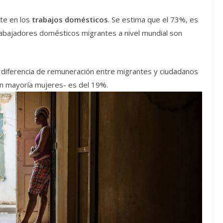
te en los
trabajos domésticos
. Se estima que el 73%, es
trabajadores domésticos migrantes a nivel mundial son
la diferencia de remuneración entre migrantes y ciudadanos
n mayoría mujeres- es del 19%.