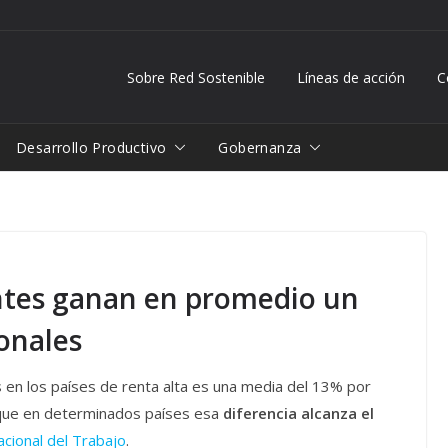
Sobre Red Sostenible
Líneas de acción
C
Desarrollo Productivo
Gobernanza
ntes ganan en promedio un
onales
 en los países de renta alta es una media del 13% por
nque en determinados países esa
diferencia alcanza el
acional del Trabajo
.