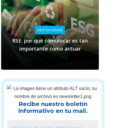
DESTACADAS
RSE: por qué comunicar es tan
Empresas
importante como actuar
cl
Recibe nuestro boletín
informativo en tu mail.