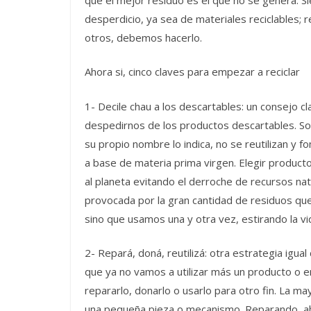
desperdicio, ya sea de materiales reciclables; 
otros, debemos hacerlo.
Ahora si, cinco claves para empezar a reciclar
1- Decile chau a los descartables: un consejo 
despedirnos de los productos descartables. So
su propio nombre lo indica, no se reutilizan y
a base de materia prima virgen. Elegir product
al planeta evitando el derroche de recursos na
provocada por la gran cantidad de residuos q
sino que usamos una y otra vez, estirando la vi
2- Repará, doná, reutilizá: otra estrategia igua
que ya no vamos a utilizar más un producto o 
repararlo, donarlo o usarlo para otro fin. La 
una pequeña pieza o mecanismo. Reparando, aho