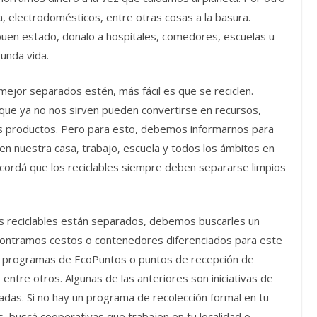
pa, electrodomésticos, entre otras cosas a la basura.
uen estado, donalo a hospitales, comedores, escuelas u
unda vida.
mejor separados estén, más fácil es que se reciclen.
s que ya no nos sirven pueden convertirse en recursos,
s productos. Pero para esto, debemos informarnos para
n nuestra casa, trabajo, escuela y todos los ámbitos en
ordá que los reciclables siempre deben separarse limpios
os reciclables están separados, debemos buscarles un
encontramos cestos o contenedores diferenciados para este
en programas de EcoPuntos o puntos de recepción de
entre otros. Algunas de las anteriores son iniciativas de
das. Si no hay un programa de recolección formal en tu
s, buscá cooperativas que trabajen en tu localidad o