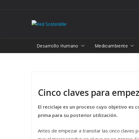
Saltar
al
contenido
Desarrollo Humano
Medioambiente
Cinco claves para empeza
El reciclaje es un proceso cuyo objetivo es
prima para su posterior utilización.
Antes de empezar a transitar las cinco claves 
que el mejor residuo es el que no se genera. S