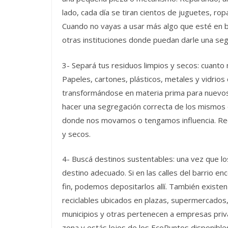
lado, cada día se tiran cientos de juguetes, ro
Cuando no vayas a usar más algo que esté en b
otras instituciones donde puedan darle una seg
3- Separá tus residuos limpios y secos: cuanto 
Papeles, cartones, plásticos, metales y vidrio
transformándose en materia prima para nuevo
hacer una segregación correcta de los mismos e
donde nos movamos o tengamos influencia. Rec
y secos.
4- Buscá destinos sustentables: una vez que l
destino adecuado. Si en las calles del barrio 
fin, podemos depositarlos allí. También exist
reciclables ubicados en plazas, supermercados, 
municipios y otras pertenecen a empresas priva
zona y estás lejos de los EcoPuntos disponible