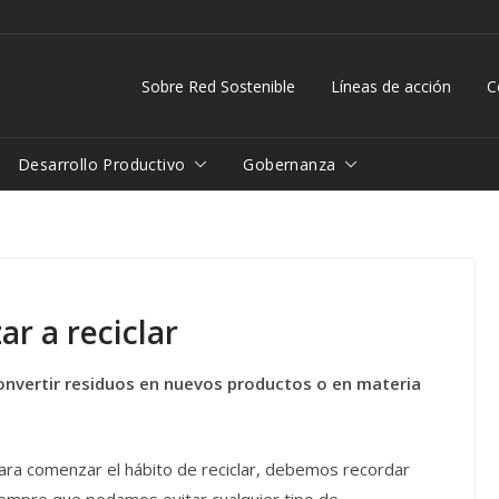
Sobre Red Sostenible
Líneas de acción
C
Desarrollo Productivo
Gobernanza
r a reciclar
 convertir residuos en nuevos productos o en materia
para comenzar el hábito de reciclar, debemos recordar
iempre que podamos evitar cualquier tipo de