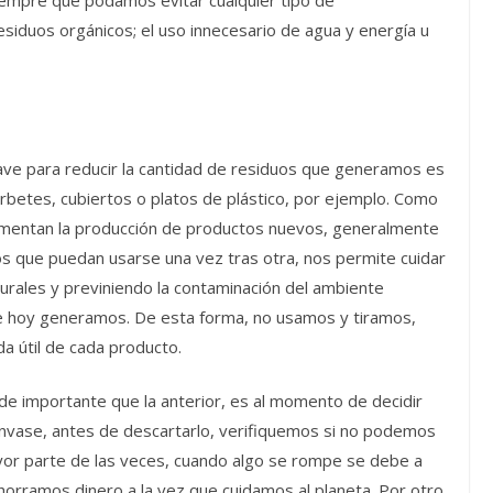
residuos orgánicos; el uso innecesario de agua y energía u
clave para reducir la cantidad de residuos que generamos es
rbetes, cubiertos o platos de plástico, por ejemplo. Como
 fomentan la producción de productos nuevos, generalmente
os que puedan usarse una vez tras otra, nos permite cuidar
turales y previniendo la contaminación del ambiente
ue hoy generamos. De esta forma, no usamos y tiramos,
da útil de cada producto.
l de importante que la anterior, es al momento de decidir
envase, antes de descartarlo, verifiquemos si no podemos
mayor parte de las veces, cuando algo se rompe se debe a
rramos dinero a la vez que cuidamos al planeta. Por otro