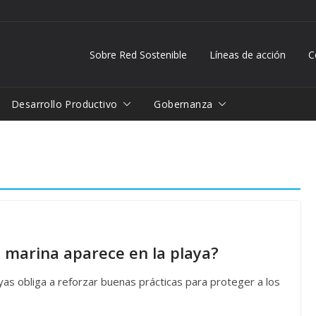
Sobre Red Sostenible
Líneas de acción
C
Desarrollo Productivo
Gobernanza
 marina aparece en la playa?
yas obliga a reforzar buenas prácticas para proteger a los