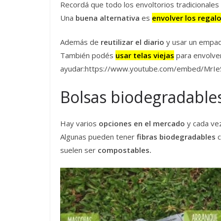
Recordá que todo los envoltorios tradicionales 
Una
buena alternativa
es
envolver los regalo
Además de
reutilizar el diario
y usar un empaqu
También podés
usar telas viejas
para envolver
ayudar:https://www.youtube.com/embed/MrI
Bolsas biodegradable
Hay varios
opciones en el mercado
y cada vez
Algunas pueden tener
fibras biodegradables
c
suelen ser
compostables.