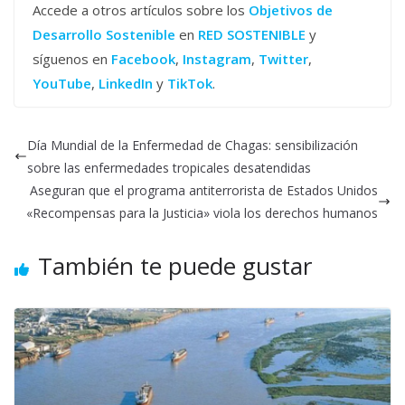
Accede a otros artículos sobre los
Objetivos de
Desarrollo Sostenible
en
RED SOSTENIBLE
y
síguenos en
Facebook
,
Instagram
,
Twitter
,
YouTube
,
LinkedIn
y
TikTok
.
Día Mundial de la Enfermedad de Chagas: sensibilización
sobre las enfermedades tropicales desatendidas
Aseguran que el programa antiterrorista de Estados Unidos
«Recompensas para la Justicia» viola los derechos humanos
También te puede gustar