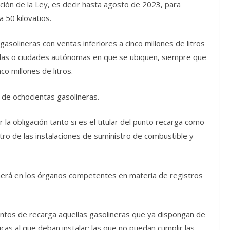
ión de la Ley, es decir hasta agosto de 2023, para
 50 kilovatios.
asolineras con ventas inferiores a cinco millones de litros
 islas o ciudades autónomas en que se ubiquen, siempre que
o millones de litros.
 de ochocientas gasolineras.
ir la obligación tanto si es el titular del punto recarga como
tro de las instalaciones de suministro de combustible y
ecaerá en los órganos competentes en materia de registros
puntos de recarga aquellas gasolineras que ya dispongan de
cas al que deban instalar; las que no puedan cumplir las