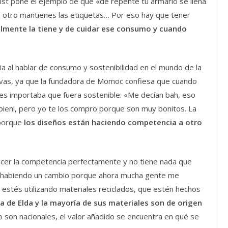
ist pone el ejemplo de que «de repente tu armario se llena
 otro mantienes las etiquetas… Por eso hay que tener
almente la tiene y de cuidar ese consumo y cuando
ia al hablar de consumo y sostenibilidad en el mundo de la
vas, ya que la fundadora de Momoc confiesa que cuando
 les importaba que fuera sostenible: «Me decían bah, eso
 bien!, pero yo te los compro porque son muy bonitos. La
 porque
los diseños están haciendo competencia a otro
cer la competencia perfectamente y no tiene nada que
tá habiendo un cambio porque ahora mucha gente me
estés utilizando materiales reciclados, que estén hechos
na de Elda y la mayoría de sus materiales son de origen
 son nacionales, el valor añadido se encuentra en qué se