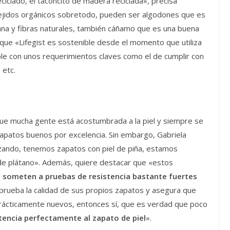
iclado, el taconcito de madera reciclada», precisa
tejidos orgánicos sobretodo, pueden ser algodones que es
lana y fibras naturales, también cáñamo que es una buena
a que «Lifegist es sostenible desde el momento que utiliza
ple con unos requerimientos claves como el de cumplir con
 etc.
ue mucha gente está acostumbrada a la piel y siempre se
 zapatos buenos por excelencia. Sin embargo, Gabriela
zando, tenemos zapatos con piel de piña, estamos
 de plátano». Además, quiere destacar que «estos
 someten a pruebas de resistencia bastante fuertes
prueba la calidad de sus propios zapatos y asegura que
rácticamente nuevos, entonces sí, que es verdad que poco
encia perfectamente al zapato de piel
».