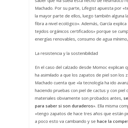
saber que «la suela está hecho de neumático rec
Machado. Por su parte, Lifegist apuesta por «
la mayor parte de ellos, luego también alguna 
fibra a nivel ecológico». Además, García explic
tejidos orgánicos certificados» porque se cum
energías renovables, consumo de agua mínimo,
La resistencia y la sostenibilidad
En el caso del calzado desde Momoc explican q
ha asimilado a que los zapatos de piel son los
Machado cuenta que «la tecnología ha ido avan
haciendo pruebas con piel de cactus y con piel
materiales obviamente son probados antes,
se
para saber si son duraderos
». Ella misma com
«tengo zapatos de hace tres años que están p
a poco esto va cambiando y se
hace la compet