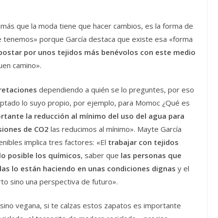
 «más que la moda tiene que hacer cambios, es la forma de
e tenemos» porque García destaca que existe esa «forma
postar por unos tejidos más benévolos con este medio
buen camino».
retaciones
dependiendo a quién se lo preguntes, por eso
ptado lo suyo propio, por ejemplo, para Momoc ¿Qué es
tante la reducción al mínimo del uso del agua para
isiones de CO2
las reducimos al mínimo». Mayte García
nibles implica tres factores: «El
trabajar con tejidos
lo posible los químicos
, saber que
las personas que
das lo están haciendo en unas condiciones dignas
y el
to sino una perspectiva de futuro».
ino vegana, si te calzas estos zapatos es importante