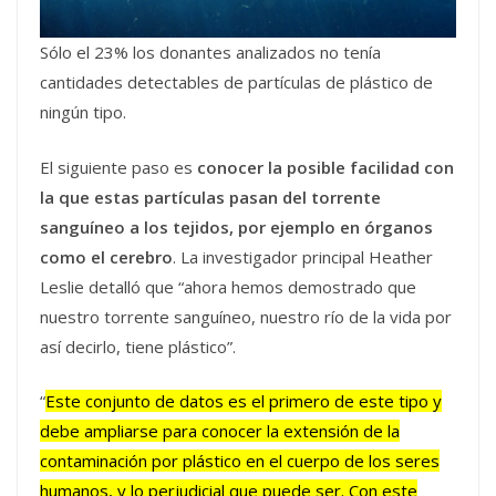
Sólo el 23% los donantes analizados no tenía
cantidades detectables de partículas de plástico de
ningún tipo.
El siguiente paso es
conocer la posible facilidad con
la que estas partículas pasan del torrente
sanguíneo a los tejidos, por ejemplo en órganos
como el cerebro
. La investigador principal Heather
Leslie detalló que “ahora hemos demostrado que
nuestro torrente sanguíneo, nuestro río de la vida por
así decirlo, tiene plástico”.
“
Este conjunto de datos es el primero de este tipo y
debe ampliarse para conocer la extensión de la
contaminación por plástico en el cuerpo de los seres
humanos, y lo perjudicial que puede ser. Con este