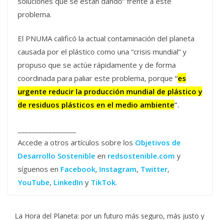
soluciones que se están dando” frente a este
problema.
El PNUMA calificó la actual contaminación del planeta
causada por el plástico como una “crisis mundial” y
propuso que se actúe rápidamente y de forma
coordinada para paliar este problema, porque
“
es
urgente reducir la producción mundial de plástico y
de residuos plásticos en el medio ambiente
”.
_________________
Accede a otros artículos sobre los
Objetivos de
Desarrollo Sostenible
en
redsostenible.com
y
síguenos en
Facebook
,
Instagram
,
Twitter
,
YouTube
,
LinkedIn
y
TikTok
.
La Hora del Planeta: por un futuro más seguro, más justo y