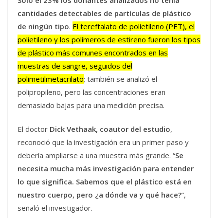
cantidades detectables de partículas de plástico
de ningún tipo
.
El tereftalato de polietileno (PET), el
polietileno y los polímeros de estireno fueron los tipos
de plástico más comunes encontrados en las
muestras de sangre, seguidos del
polimetilmetacrilato
; también se analizó el
polipropileno, pero las concentraciones eran
demasiado bajas para una medición precisa.
El doctor
Dick Vethaak, coautor del estudio
,
reconoció que la investigación era un primer paso y
debería ampliarse a una muestra más grande. “
Se
necesita mucha más investigación para entender
lo que significa. Sabemos que el plástico está en
nuestro cuerpo, pero ¿a dónde va y qué hace?
”,
señaló el investigador.