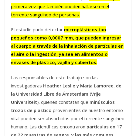
primera vez que también pueden hallarse en el
torrente sanguíneo de personas.
El estudio pudo detectar
microplásticos tan
pequeños como 0,0007 mm, que pueden ingresar
al cuerpo a través de la inhalación de partículas en
el aire o la ingestión, ya sea en alimentos o
envases de plástico, vajilla y cubiertos
.
Las responsables de este trabajo son las
investigadoras
Heather Leslie y Marja Lamoree
,
de
la Universidad Libre de Ámsterdam (Vrije
Universiteit)
, quienes constatan que
minúsculos
trozos de plástico
provenientes de nuestro entorno
vital pueden ser absorbidos por el torrente sanguíneo
humano. Las científicas encontraron
partículas en 17
de 22 muestras de sangre, y las más comunes