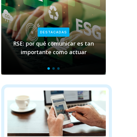
STACADAS
DESTACADAS
 comunicar es tan
Empresas y sostenibilida
te como actuar
clave de Pacto Gl