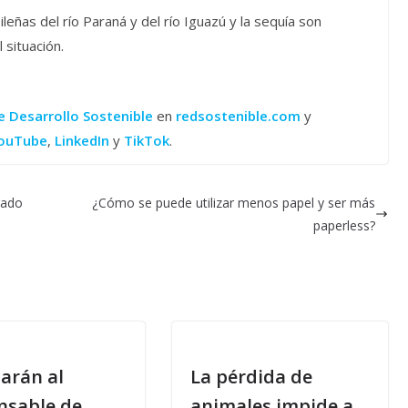
ileñas del río Paraná y del río Iguazú y la sequía son
 situación.
e Desarrollo Sostenible
en
redsostenible.com
y
ouTube
,
LinkedIn
y
TikTok
.
rado
¿Cómo se puede utilizar menos papel y ser más
paperless?
arán al
La pérdida de
nsable de
animales impide a