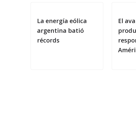
La energía eólica
El av
argentina batió
produ
récords
respo
Améri