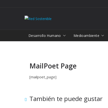
Saltar
al
contenido
Desarrollo Humano
Medioambiente
MailPoet Page
[mailpoet_page]
También te puede gustar